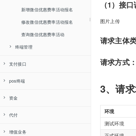
（1）接口
异步通知
新增/修改appid
新增微信优惠费率活动报名
资料确认
签约状态查询
结算信息变更申请
报备
申请单撤销
文件上传
图片上传
终端管理
新增授权目录
修改微信优惠费率活动报名
商户状态查询
电子合同查询
费率信息变更申请
重新报备
客户进件异步通知
申请单状态查询
微信实名认证申请单提交
权限管理
商户/终端报备结果查询
查询微信优惠费率活动
电子合同下载
变更图片上传
入网资料变更通知
码牌绑定
商户授权状态查询
微信实名认证申请单撤销
请求主体类型：
终端管理
业务变更管理
变更状态查询
合同签约异步通知
码牌查询
开通/关闭线上D0权限
查询实名认证申请单状态
终端设备绑定
商户资料变更
费率变更异步通知
终端绑定
开通小Y精灵
业务变更电子合同下载
微信实名认证明细信息查询
请求方式：
支付接口
终端设备解绑
商户资料变更异步通知
终端解绑
商户授权状态查询
扫码支付
pos终端
查询服务
报备异步通知
终端号查询
3、请
H5支付
聚合扫码支付
交易
碰音箱换绑
终端报备
刷绿音箱查询当日交易总额
资金
APP支付
支付宝花呗分期支付
产品说明
银联报备
终端交易流水查询
终端报备信息查询
商户余额查询
环境
快捷支付
正扫(二维码支付)
接口使用说明
接口使用说明
银联手机控件（银联线上收银台）支付
代付
终端管理
POS聚合退款
银联报备结果查询
支付宝碰一碰设备绑定
定时结算
商户余额查询
测试环境
担保交易
反扫(B扫C)
无卡快捷
微信公众号、小程序下单
支付宝生活号下单
产品说明
单笔代付
银联报备/更新接口
终端入库
增值业务
支付宝碰一碰设备解绑
正式环境
线下汇款充值
定时结算说明