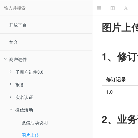
图片上
开放平台
简介
1、修
商户进件
子商户进件3.0
修订记录
报备
进件说明
1.0
实名认证
基本资料收集
报备说明
微信活动
合同签约
新增报备信息
支付宝
资料上送
2、业
资料变更
修改报备信息
微信实名认证
微信活动说明
资料修改
合同签约申请
文件上传
报备
查询报备信息
图片上传
图片上送
签约短信或邮件重发
基本信息变更申请
申请单提交
微信实名认证接口使用说明