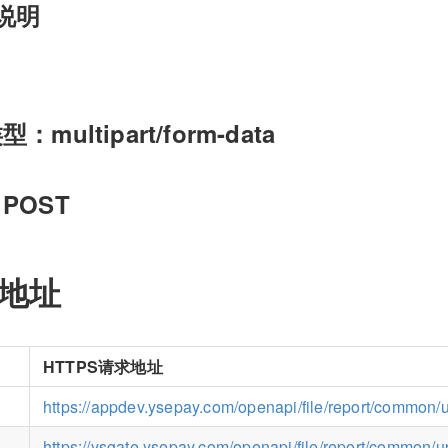
说明
multipart/form-data
POST
求地址
HTTPS请求地址
https://appdev.ysepay.com/openapi/file/report/common
https://ysgate.ysepay.com/openapi/file/report/common/