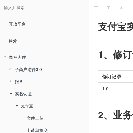
支付宝
开放平台
简介
1、修
商户进件
子商户进件3.0
修订记录
报备
进件说明
1.0
实名认证
基本资料收集
报备说明
合同签约
新增报备信息
支付宝
资料上送
2、业
资料变更
修改报备信息
资料修改
合同签约申请
文件上传
报备
查询报备信息
图片上送
签约短信或邮件重发
基本信息变更申请
申请单提交