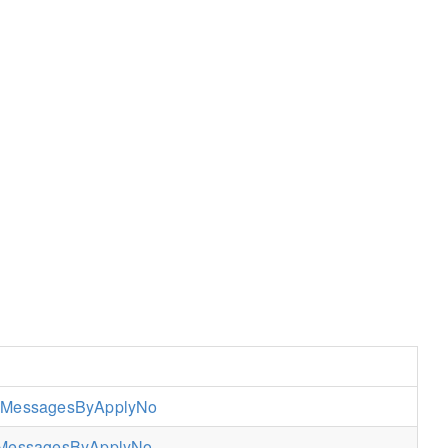
uthMessagesByApplyNo
uthMessagesByApplyNo