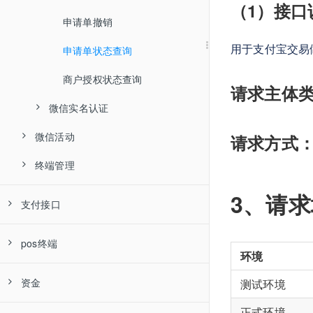
（1）接口
异步通知
新增/修改appid
资料确认
签约状态查询
结算信息变更申请
报备
申请单撤销
用于支付宝交易
终端管理
新增授权目录
商户状态查询
电子合同查询
费率信息变更申请
重新报备
客户进件异步通知
申请单状态查询
权限管理
商户/终端报备结果查询
电子合同下载
变更图片上传
入网资料变更通知
码牌绑定
商户授权状态查询
请求主体类型：
业务变更管理
微信实名认证
变更状态查询
合同签约异步通知
码牌查询
开通/关闭线上D0权限
微信活动
商户资料变更
费率变更异步通知
终端绑定
开通小Y精灵
业务变更电子合同下载
微信实名认证接口使用说明
请求方式：
终端管理
微信活动说明
商户资料变更异步通知
终端解绑
文件上传
图片上传
终端设备绑定
报备异步通知
终端号查询
微信实名认证申请单提交
3、请
支付接口
新增微信优惠费率活动报名
终端设备解绑
终端报备
微信实名认证申请单撤销
扫码支付
pos终端
修改微信优惠费率活动报名
查询服务
终端报备信息查询
查询实名认证申请单状态
环境
H5支付
聚合扫码支付
交易
查询微信优惠费率活动
碰音箱换绑
支付宝碰一碰设备绑定
微信实名认证明细信息查询
刷绿音箱查询当日交易总额
资金
测试环境
APP支付
支付宝花呗分期支付
产品说明
银联报备
终端交易流水查询
支付宝碰一碰设备解绑
商户授权状态查询
正式环境
商户余额查询