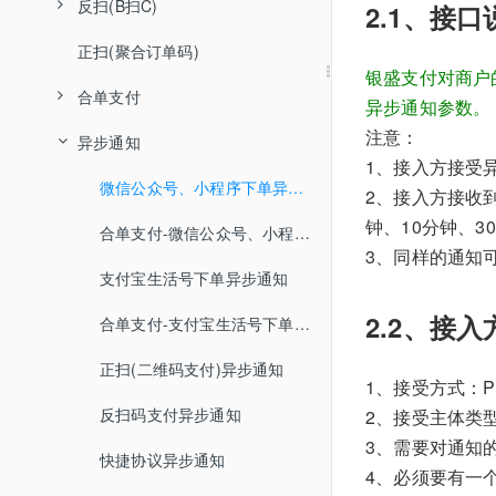
反扫(B扫C)
微信公众号、小程序下单
支付宝生活号下单
产品说明
2.1、接口
异步通知
新增/修改appid
新增微信优惠费率活动报名
终端设备解绑
资料确认
签约状态查询
结算信息变更申请
报备
申请单撤销
文件上传
正扫(聚合订单码)
支付宝生活号下单
交易结果明细查询
接口使用说明
产品说明
银盛支付对商户
终端管理
新增授权目录
修改微信优惠费率活动报名
查询服务
商户状态查询
电子合同查询
费率信息变更申请
重新报备
客户进件异步通知
申请单状态查询
微信实名认证申请单提交
合单支付
银联行业码获取用户标识
交易退款
正扫(二维码支付)
接口使用说明
异步通知参数。
权限管理
商户/终端报备结果查询
查询微信优惠费率活动
碰音箱换绑
电子合同下载
变更图片上传
入网资料变更通知
码牌绑定
商户授权状态查询
微信实名认证申请单撤销
刷绿音箱查询当日交易总额
注意：
异步通知
银联行业码下单
退款交易查询
交易结果明细查询
反扫码支付
产品说明
1、接入方接受
业务变更管理
变更状态查询
合同签约异步通知
码牌查询
开通/关闭线上D0权限
查询实名认证申请单状态
交易结果明细查询
关闭订单
交易退款
交易结果明细查询
接口使用说明
微信公众号、小程序下单异步通知
2、接入方接收
商户资料变更
费率变更异步通知
终端绑定
开通小Y精灵
业务变更电子合同下载
微信实名认证明细信息查询
钟、10分钟、3
交易退款
订单获取对账单下载地址
退款交易查询
交易退款
合单支付-微信公众号、小程序下单
合单支付-微信公众号、小程序下单异步通知
3、同样的通知
商户资料变更异步通知
终端解绑
商户授权状态查询
退款交易查询
关闭订单
退款交易查询
合单支付-支付宝生活号下单
支付宝生活号下单异步通知
报备异步通知
终端号查询
2.2、接
关闭订单
订单获取对账单下载地址
关闭订单
合单支付-订单明细查询
合单支付-支付宝生活号下单异步通知
终端报备
订单获取对账单下载地址
订单获取对账单下载地址
银联行业码获取用户标识
正扫(二维码支付)异步通知
1、接受方式：P
终端报备信息查询
交易退款
反扫码支付异步通知
2、接受主体类型：ap
支付宝碰一碰设备绑定
3、需要对通知
退款交易查询
快捷协议异步通知
4、必须要有一个
支付宝碰一碰设备解绑