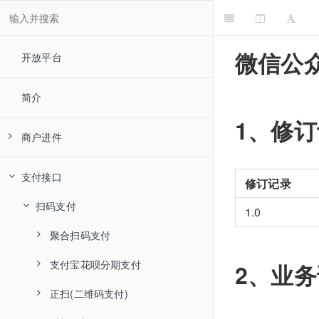
微信公
开放平台
简介
1、修
商户进件
子商户进件3.0
支付接口
修订记录
报备
进件说明
扫码支付
1.0
实名认证
基本资料收集
报备说明
聚合扫码支付
微信活动
合同签约
新增报备信息
支付宝
资料上送
支付宝花呗分期支付
产品说明
2、业
终端管理
资料变更
修改报备信息
微信实名认证
微信活动说明
资料修改
合同签约申请
文件上传
正扫(二维码支付)
接口使用说明
接口使用说明
报备
查询报备信息
图片上传
终端设备绑定
图片上送
签约短信或邮件重发
基本信息变更申请
申请单提交
微信实名认证接口使用说明