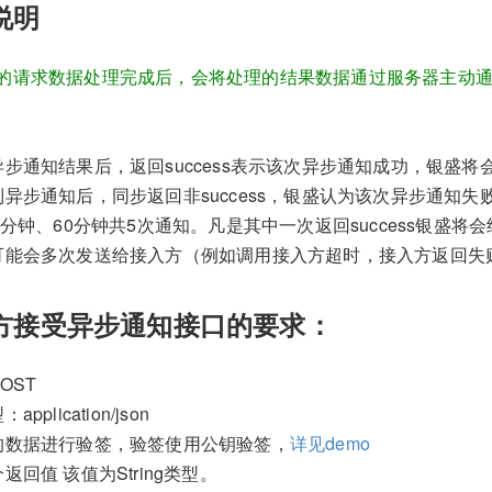
说明
的请求数据处理完成后，会将处理的结果数据通过服务器主动
异步通知结果后，返回success表示该次异步通知成功，银盛
到异步通知后，同步返回非success，银盛认为该次异步通知
0分钟、60分钟共5次通知。凡是其中一次返回success银盛将
可能会多次发送给接入方（例如调用接入方超时，接入方返回失
入方接受异步通知接口的要求：
OST
plication/json
的数据进行验签，验签使用公钥验签，
详见demo
返回值 该值为String类型。